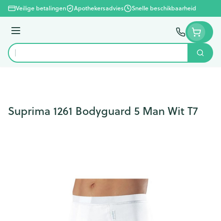
Ga naar de inhoud
Veilige betalingen
Apothekersadvies
Snelle beschikbaarheid
Menu
Zoek
Product, merk, categorie...
Suprima 1261 Bodyguard 5 Man Wit T7