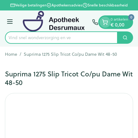
Dia 1 van 1
Ga naar de inhoud
Veilige betalingen
Apothekersadvies
Snelle beschikbaarheid
0
0 artikelen
Menu
€ 0,00
Vind snel wondverzorgi
Zoek
Product, merk, categorie...
Home
/
Suprima 1275 Slip Tricot Co/pu Dame Wit 48-50
Suprima 1275 Slip Tricot Co/pu Dame Wit
48-50