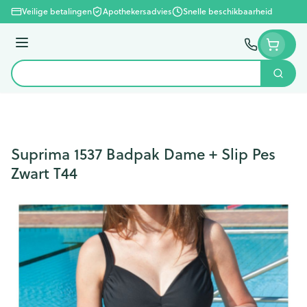
Ga naar de inhoud
Veilige betalingen
Apothekersadvies
Snelle beschikbaarheid
Menu
Zoek
Product, merk, categorie...
Suprima 1537 Badpak Dame + Slip Pes
Zwart T44