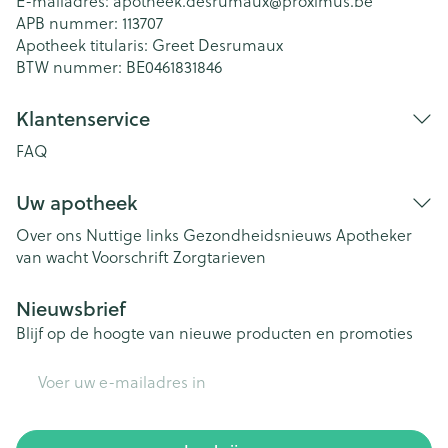
E-mailadres:
apotheek.desrumaux@
proximus.be
APB nummer:
113707
Apotheek titularis:
Greet Desrumaux
BTW nummer:
BE0461831846
Klantenservice
FAQ
Uw apotheek
Over ons
Nuttige links
Gezondheidsnieuws
Apotheker
van wacht
Voorschrift
Zorgtarieven
Nieuwsbrief
Blijf op de hoogte van nieuwe producten en promoties
E-mail adres